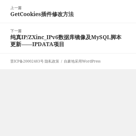
于
文
上一篇
章
GetCookies插件修改方法
上
导
篇
航
文
下一篇
章：
纯真IP/ZXinc_IPv6数据库镜像及MySQL脚本
下
更新——IPDATA项目
篇
文
章：
晋ICP备20002483号
隐私政策
自豪地采用WordPress