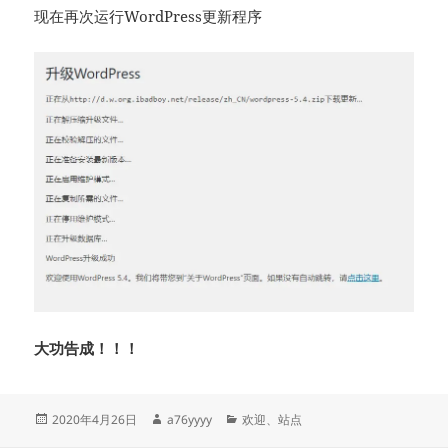
现在再次运行WordPress更新程序
大功告成！！！
发
作
分
2020年4月26日
a76yyyy
欢迎
、
站点
布
者
类