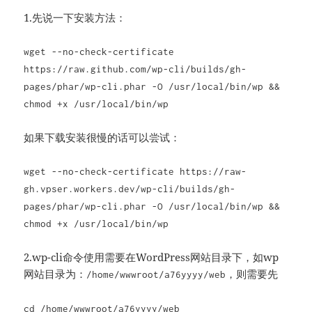
1.先说一下安装方法：
wget --no-check-certificate
https://raw.github.com/wp-cli/builds/gh-
pages/phar/wp-cli.phar -O /usr/local/bin/wp &&
chmod +x /usr/local/bin/wp
如果下载安装很慢的话可以尝试：
wget --no-check-certificate https://raw-
gh.vpser.workers.dev/wp-cli/builds/gh-
pages/phar/wp-cli.phar -O /usr/local/bin/wp &&
chmod +x /usr/local/bin/wp
2.wp-cli命令使用需要在WordPress网站目录下，如wp
网站目录为：
，则需要先
/home/wwwroot/a76yyyy/web
cd /home/wwwroot/a76yyyy/web